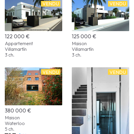
VENDU
VENDU
125 000 €
122 000 €
Maison
Appartement
Villamartín
Villamartín
3 ch.
3 ch.
VENDU
VENDU
380 000 €
Maison
Waterloo
5 ch.