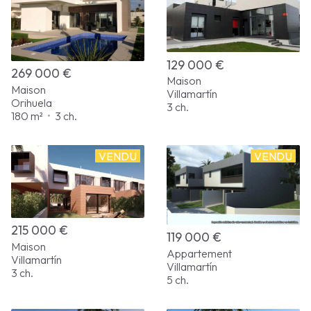
129 000 €
269 000 €
Maison
Maison
Villamartín
Orihuela
3 ch.
180 m²
•
3 ch.
VENDU
VENDU
215 000 €
119 000 €
Maison
Appartement
Villamartín
Villamartín
3 ch.
5 ch.