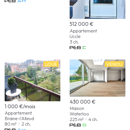
512 000 €
Appartement
Uccle
3 ch.
LOUÉ
VENDU
430 000 €
1 000 €/mois
Maison
Appartement
Waterloo
Braine-l'Alleud
225 m²
•
4 ch.
80 m²
•
2 ch.