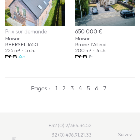
Prix sur demande
650 000 €
Maison
Maison
BEERSEL 1650
Braine-l'Alleud
225 m²
•
5 ch.
200 m²
•
4 ch.
Pages :
1
2
3
4
5
6
7
+32 (0) 2/384.34.52
Suivez-
+32 (0) 496.91.21.33