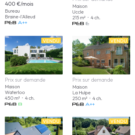
400 €/mois
Maison
Bureau
Uccle
Braine-l'Alleud
215 m²
•
4 ch.
VENDU
VENDU
Prix sur demande
Prix sur demande
Maison
Maison
Waterloo
La Hulpe
450 m²
•
4 ch.
250 m²
•
4 ch.
VENDU
VENDU