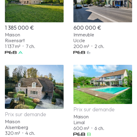
1 385 000 €
600 000 €
Maison
Immeuble
Rixensart
Uccle
1 137 m²
•
7 ch.
200 m²
•
2 ch.
Prix sur demande
Prix sur demande
Maison
Maison
Limal
Alsemberg
600 m²
•
6 ch.
320 m²
•
4 ch.