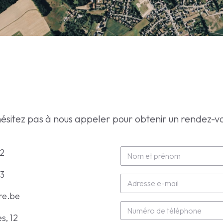
ésitez pas à nous appeler pour obtenir un rendez-v
52
33
re.be
s, 12