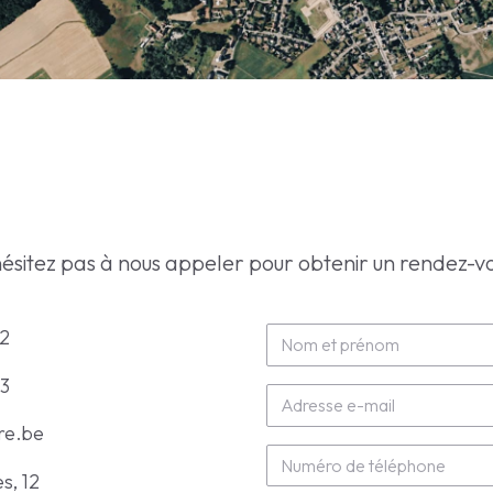
ésitez pas à nous appeler pour obtenir un rendez-v
52
33
re.be
s, 12